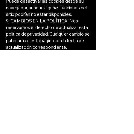
Puede desactivar las cookies desde su
navegador, aunque algunas funciones del
sitio podrían no estar disponibles.
9. CAMBIOS EN LA POLÍTICA: Nos
reservamos el derecho de actualizar esta
política de privacidad. Cualquier cambio se
publicará en esta página con la fecha de
actualización correspondiente.
Luna Mar The Best
Spa
Política de la empresa:
RESERVAS:
favor de hacer su reserva
con 24 horas antes.
CANCELACIONES;
Favor de cancelar