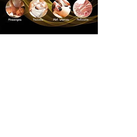
Contáctanos
52-624-264-27-39
lunamar.cabo@gmail.com
Cabo San Lucas, B.C.S., México
*
Terminos y Condiciones / Aviso Legal
* Politicas de Privacidad
* Politicas de Reembolso
*
Declaración de Accesibilidad