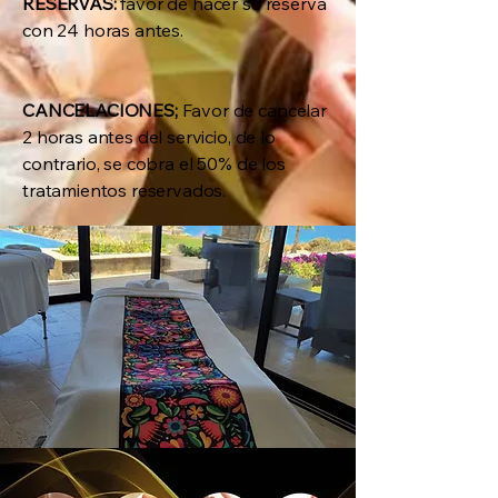
RESERVAS:
favor de hacer su reserva
con 24 horas antes.
CANCELACIONES;
Favor de cancelar
2 horas antes del servicio, de lo
contrario, se cobra el 50% de los
tratamientos reservados.