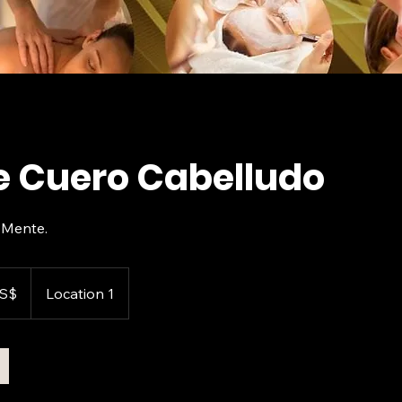
 Cuero Cabelludo
y Mente.
US$
Location 1
denses