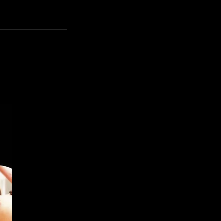
Contáctanos
52-624-264-27-39
lunamar.cabo@gmail.co
m