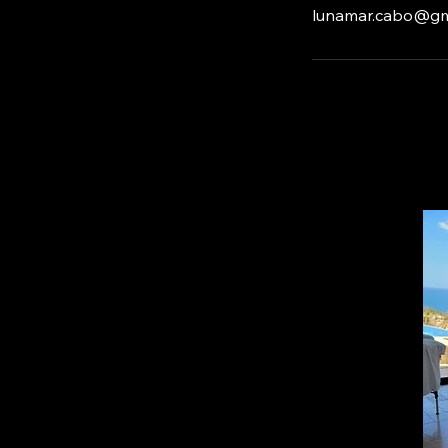
lunamar.cabo@gm
Luna Mar The Best
Spa
Política de la empresa:
RESERVAS:
favor de hacer su reserva con
24 horas antes.