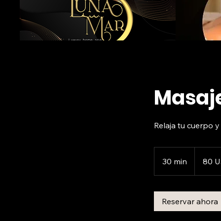
Masaje
Relaja tu cuerpo 
80
dólares
30 min
3
80 
estadouni
0
m
Reservar ahora
i
n